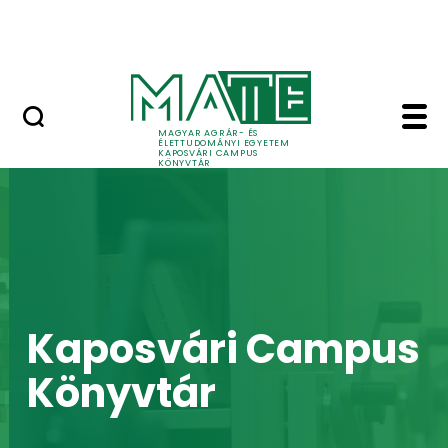
Ugrás a fő tartalomhoz
English
Home - Kaposvári Ca
MAGYAR AGRÁR- ÉS
ÉLETTUDOMÁNYI EGYETEM
KAPOSVÁRI CAMPUS
KÖNYVTÁR
Kaposvári Campus
Könyvtár