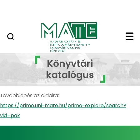
Ugrás a fő tartalomhoz
English
MAGYAR AGRÁR- ÉS
ÉLETTUDOMÁNYI EGYETEM
KAPOSVÁRI CAMPUS
KÖNYVTÁR
Könyvtári katalógus 
Könyvtári
katalógus
Továbblépés az oldalra:
https://primo.uni-mate.hu/primo-explore/search?
vid=pak